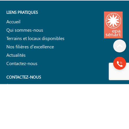
LIENS PRATIQUES
Accueil
Qui sommes-nous
Terrains et locaux disponibles
Nos filières d’excellence
Actualités
Contactez-nous
CONTACTEZ-NOUS
Établissement Public d'Aménagement de Sénart
La Grange la Prévoté
Avenue du 8 mai 1945
77 547 Savigny-le-Temple Cédex.
01 64 10 15 94