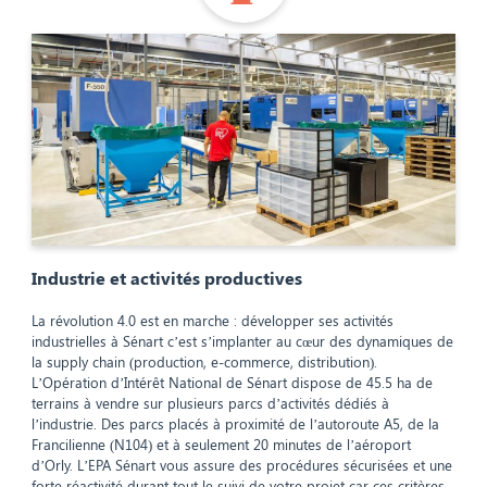
Industrie et activités productives
La révolution 4.0 est en marche : développer ses activités
industrielles à Sénart c’est s’implanter au cœur des dynamiques de
la supply chain (production, e-commerce, distribution).
L’Opération d’Intérêt National de Sénart dispose de 45.5 ha de
terrains à vendre sur plusieurs parcs d’activités dédiés à
l’industrie. Des parcs placés à proximité de l’autoroute A5, de la
Francilienne (N104) et à seulement 20 minutes de l’aéroport
d’Orly. L’EPA Sénart vous assure des procédures sécurisées et une
forte réactivité durant tout le suivi de votre projet car ces critères